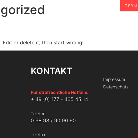
RKEHRSRECHT
RA ALBERT
KONTAKT
gorized
TERM
Edit or delete it, then start writing!
KONTAKT
GET IN
Impressum
Datenschutz
Für strafrechtliche Notfälle:
+ 49 (0) 177 - 465 45 14
Telefon:
0 68 98 / 90 90 90
Telefax: