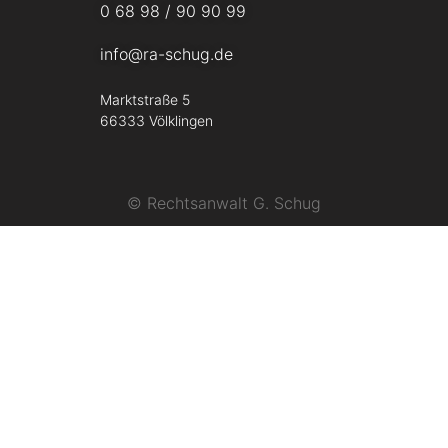
0 68 98 / 90 90 99
info@ra-schug.de
Marktstraße 5
66333 Völklingen
© Rechtsanwalt G. Schug